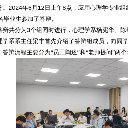
分。
2024
年
6
月
12
日上午
8
点，应用心理学专业组
名毕业生参加了答辩。
答辩共分为
3
个组同时进行，心理学系杨宪华、陈
理学系系主任梁丰首先介绍了答辩组成员，向同
，答辩流程主要分为“员工阐述”和“老师提问”两