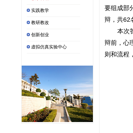
要组成部
实践教学
辩，共
62
教研教改
本次
创新创业
辩前，心
虚拟仿真实验中心
则和流程